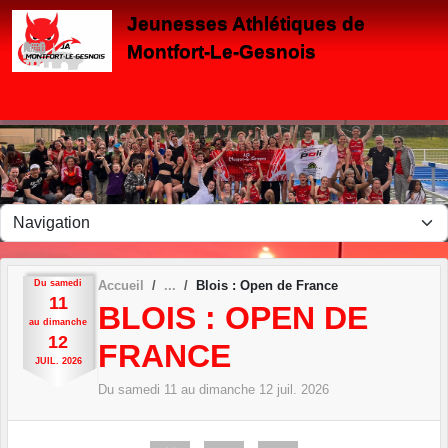
Panneau de gestion des cookies
Jeunesses Athlétiques de
Montfort-Le-Gesnois
Du
samedi
Accueil
Blois : Open de France
11
BLOIS : OPEN DE
au
dimanche
12
FRANCE
JUIL.
2026
Du
samedi
11
au
dimanche
12
juil.
2026