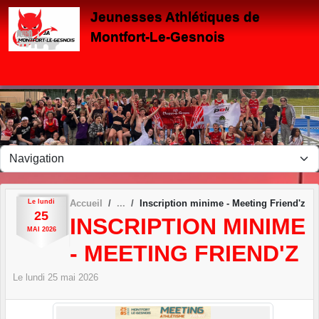
Panneau de gestion des cookies
Jeunesses Athlétiques de
Montfort-Le-Gesnois
Le
lundi
Accueil
Inscription minime - Meeting Friend'z
25
INSCRIPTION MINIME
MAI
2026
- MEETING FRIEND'Z
Le
lundi
25
mai
2026